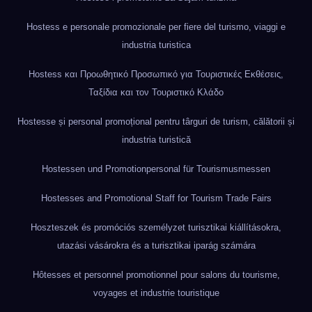
Hostess e personale promozionale per fiere del turismo, viaggi e
industria turistica
Hostess και Προωθητικό Προσωπικό για Τουριστικές Εκθέσεις,
Ταξίδια και τον Τουριστικό Κλάδο
Hostesse și personal promoțional pentru târguri de turism, călătorii și
industria turistică
Hostessen und Promotionpersonal für Tourismusmessen
Hostesses and Promotional Staff for Tourism Trade Fairs
Hoszteszek és promóciós személyzet turisztikai kiállításokra,
utazási vásárokra és a turisztikai iparág számára
Hôtesses et personnel promotionnel pour salons du tourisme,
voyages et industrie touristique