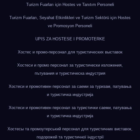
Turizm Fuarları için Hostes ve Tanıtım Personeli
Turizm Fuarları, Seyahat Etkinlikleri ve Turizm Sektörü için Hostes
ve Promosyon Personeli
UPIS ZA HOSTESE I PROMOTERKE
Хостес и промо-персонал для туристических выставок
Хостеси и промо персонал за туристически изложения,
пътувания и туристическа индустрия
Хостеси и промотивен персонал за саеми за туризам, патувања
и туристичка индустрија
Хостеси и промотивен персонал за туристички саеми, патувања
и туристичка индустрија
Хостесы та промоутерський персонал для туристичних виставок,
подорожей та туристичної індустрії