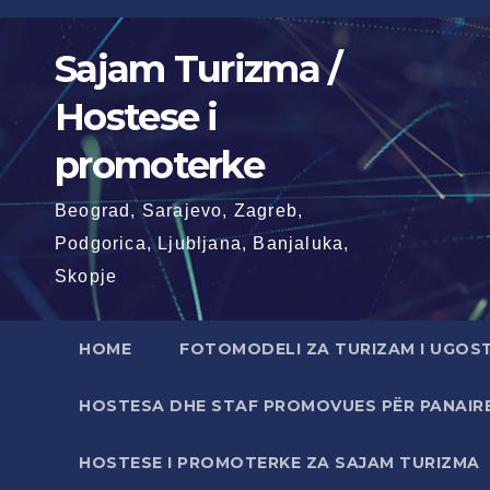
Skip
to
Sajam Turizma /
content
Hostese i
promoterke
Beograd, Sarajevo, Zagreb,
Podgorica, Ljubljana, Banjaluka,
Skopje
HOME
FOTOMODELI ZA TURIZAM I UGOS
HOSTESA DHE STAF PROMOVUES PËR PANAIRE 
HOSTESE I PROMOTERKE ZA SAJAM TURIZMA