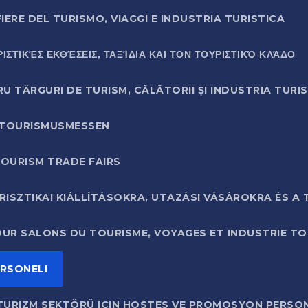
ERE DEL TURISMO, VIAGGI E INDUSTRIA TURISTICA
ΣΤΙΚΈΣ ΕΚΘΈΣΕΙΣ, ΤΑΞΊΔΙΑ ΚΑΙ ΤΟΝ ΤΟΥΡΙΣΤΙΚΌ ΚΛΆΔΟ
 TÂRGURI DE TURISM, CĂLĂTORII ȘI INDUSTRIA TURI
 TOURISMUSMESSEN
OURISM TRADE FAIRS
SZTIKAI KIÁLLÍTÁSOKRA, UTAZÁSI VÁSÁROKRA ÉS A 
R SALONS DU TOURISME, VOYAGES ET INDUSTRIE TO
ERSONELI
E TURIZM SEKTÖRÜ IÇIN HOSTES VE PROMOSYON PERSON