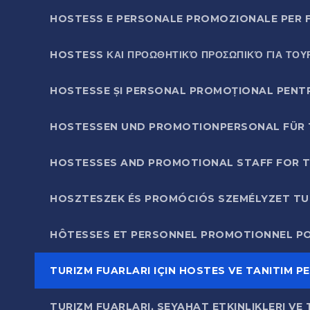
HOSTESS E PERSONALE PROMOZIONALE PER FI
HOSTESS ΚΑΙ ΠΡΟΩΘΗΤΙΚΌ ΠΡΟΣΩΠΙΚΌ ΓΙΑ ΤΟΥΡΙ
HOSTESSE ȘI PERSONAL PROMOȚIONAL PENTRU
HOSTESSEN UND PROMOTIONPERSONAL FÜR
HOSTESSES AND PROMOTIONAL STAFF FOR T
HOSZTESZEK ÉS PROMÓCIÓS SZEMÉLYZET TURI
HÔTESSES ET PERSONNEL PROMOTIONNEL POU
TURIZM FUARLARI IÇIN HOSTES VE TANITIM P
TURIZM FUARLARI, SEYAHAT ETKINLIKLERI V