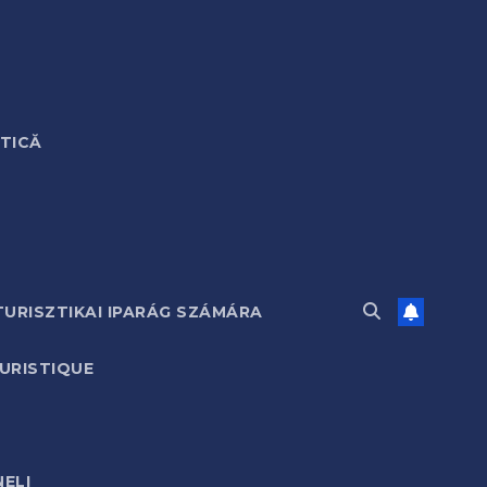
STICĂ
TURISZTIKAI IPARÁG SZÁMÁRA
URISTIQUE
ELI