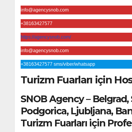
info@agencysnob.com
+38163427577
https://agencysnob.com/
info@agencysnob.com
+38163427577 sms/viber/whatsapp
Turizm Fuarları için Ho
SNOB Agency – Belgrad, 
Podgorica, Ljubljana, Ba
Turizm Fuarları için Prof